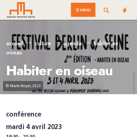
for:
Skip
MENU
to
content
accueil
culture
agenda
habiter en
oiseau
Habiter en oiseau
© Marie Noyer, 2023
conférence
mardi 4 avril 2023