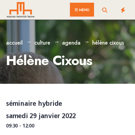
for:
Skip
MENU
to
content
accueil
culture
agenda
hélène cixous
Hélène Cixous
séminaire hybride
samedi 29 janvier 2022
09:30 - 12:00