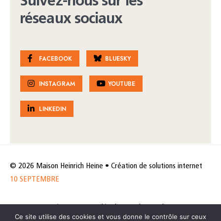
Suivez-nous sur les
réseaux sociaux
FACEBOOK
BLUESKY
INSTAGRAM
YOUTUBE
LINKEDIN
© 2026 Maison Heinrich Heine • Création de solutions internet
10 SEPTEMBRE
Horaires et accès
Mentions légales
Politique de protection
Ce site utilise des cookies et vous donne le contrôle sur ceux
de données
Politique des cookies