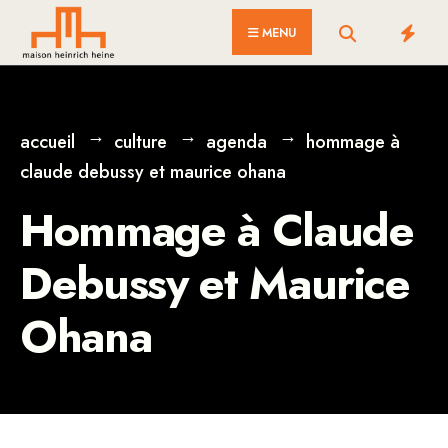
for:
Skip
MENU
to
content
accueil
culture
agenda
hommage à
claude debussy et maurice ohana
Hommage à Claude
Debussy et Maurice
Ohana