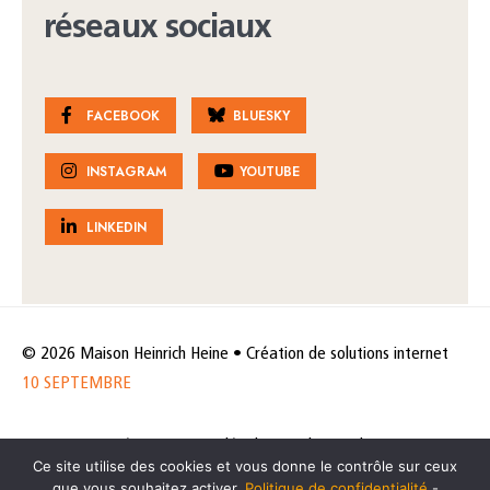
réseaux sociaux
FACEBOOK
BLUESKY
INSTAGRAM
YOUTUBE
LINKEDIN
© 2026 Maison Heinrich Heine • Création de solutions internet
10 SEPTEMBRE
Horaires et accès
Mentions légales
Politique de protection
Ce site utilise des cookies et vous donne le contrôle sur ceux
de données
Politique des cookies
que vous souhaitez activer.
Politique de confidentialité
-