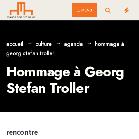
for:
Skip
MENU
to
content
accueil
culture
agenda
hommage à
georg stefan troller
Hommage à Georg
Stefan Troller
rencontre