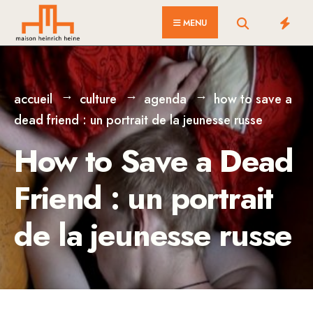
for:
Skip
MENU
to
content
accueil
culture
agenda
how to save a
dead friend : un portrait de la jeunesse russe
How to Save a Dead
Friend : un portrait
de la jeunesse russe