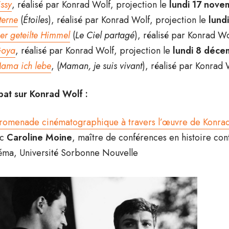
issy
, réalisé par Konrad Wolf, projection le
lundi 17 nove
terne
(
Étoiles
), réalisé par Konrad Wolf, projection le
lund
er geteilte Himmel
(
Le Ciel partagé
), réalisé par Konrad Wo
oya
, réalisé par Konrad Wolf, projection le
lundi 8 déce
ama ich lebe
, (
Maman, je suis vivant
), réalisé par Konrad 
at sur Konrad Wolf :
romenade cinématographique à travers l’œuvre de Konrad
ec
Caroline Moine
, maître de conférences en histoire co
éma, Université Sorbonne Nouvelle