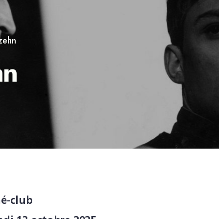
zehn
hn
né-club