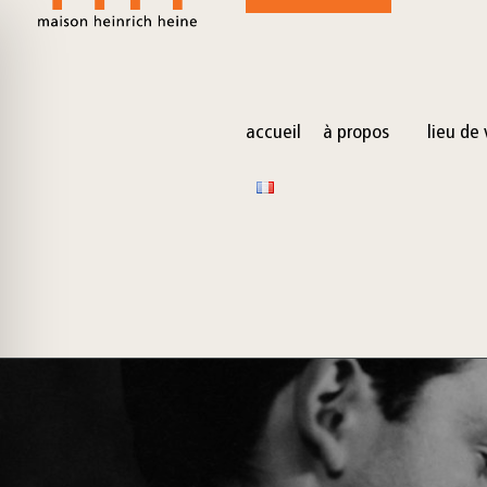
for:
Skip
to
content
accueil
à propos
lieu de 