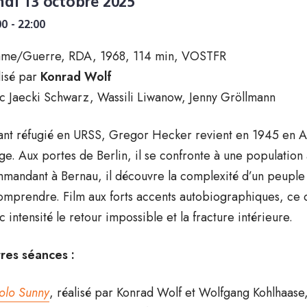
ndi 13 octobre 2025
00 - 22:00
me/Guerre, RDA, 1968, 114 min, VOSTFR
lisé par
Konrad Wolf
c Jaecki Schwarz, Wassili Liwanow, Jenny Gröllmann
ant réfugié en URSS, Gregor Hecker revient en 1945 en Al
ge. Aux portes de Berlin, il se confronte à une population
mandant à Bernau, il découvre la complexité d’un peuple p
omprendre. Film aux forts accents autobiographiques, ce
c intensité le retour impossible et la fracture intérieure.
res séances :
olo Sunny
, réalisé par Konrad Wolf et Wolfgang Kohlhaase