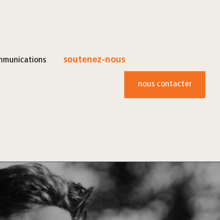
mmunications
soutenez-nous
nous contacter