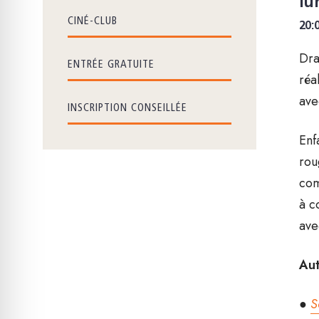
lu
CINÉ-CLUB
20:
Dra
ENTRÉE GRATUITE
réa
ave
INSCRIPTION CONSEILLÉE
Enf
rou
com
à c
ave
Aut
●
S