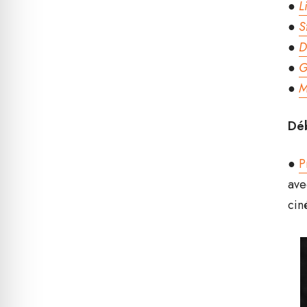
●
L
●
S
●
D
●
G
●
M
Déb
●
P
av
cin