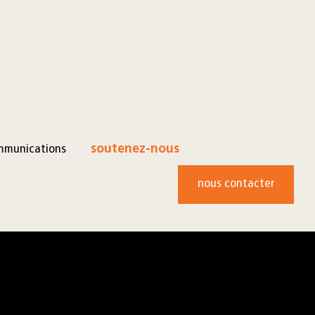
mmunications
soutenez-nous
nous contacter