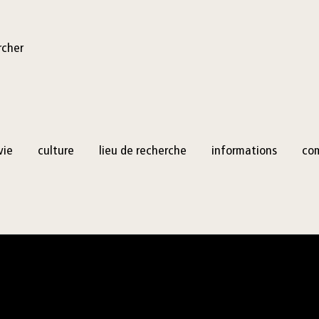
rcher
vie
culture
lieu de recherche
informations
co