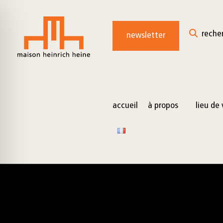
for:
Skip
to
reche
newsletter
content
accueil
à propos
lieu de 