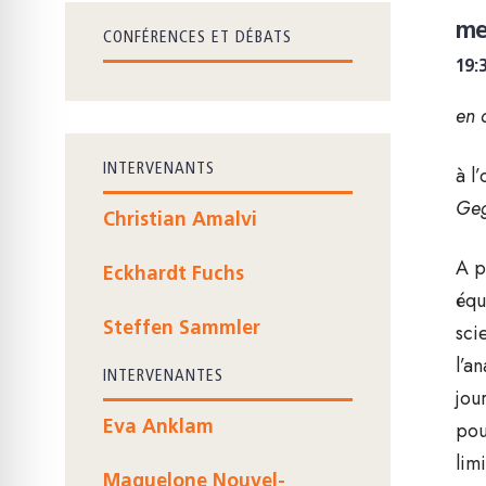
me
CONFÉRENCES ET DÉBATS
19:
en 
INTERVENANTS
à l
Geg
Christian Amalvi
A p
Eckhardt Fuchs
équ
Steffen Sammler
sci
l’a
INTERVENANTES
jou
pou
Eva Anklam
lim
Maguelone Nouvel-