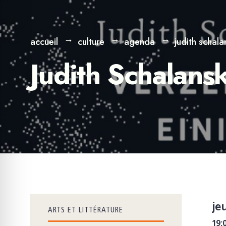
accueil
culture
agenda
judith schala
Judith Schalans
je
ARTS ET LITTÉRATURE
19: