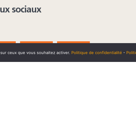
aux sociaux
AGRAM
YOUTUBE
LINKEDIN
e sur ceux que vous souhaitez activer.
Politique de confidentialité
-
Poli
t
10 SEPTEMBRE
Horaires et accès
Mentions 
cookies