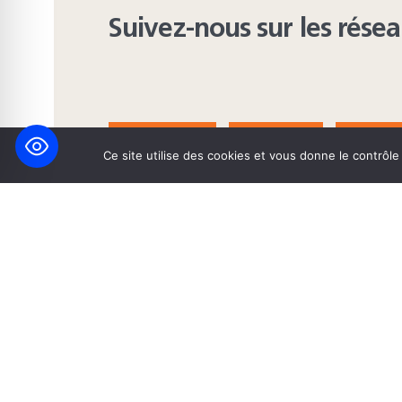
Suivez-nous sur les rése
FACEBOOK
BLUESKY
INST
Ce site utilise des cookies et vous donne le contrôl
© 2026 Maison Heinrich Heine • Création de solutions interne