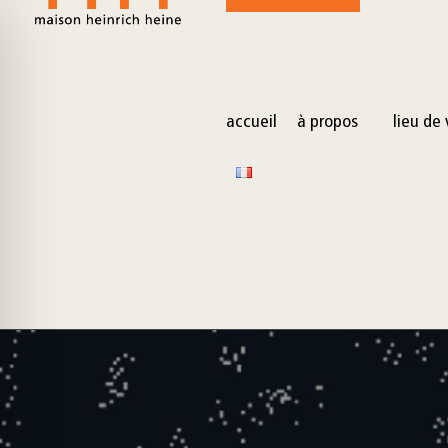
for:
Skip
to
content
accueil
à propos
lieu de 