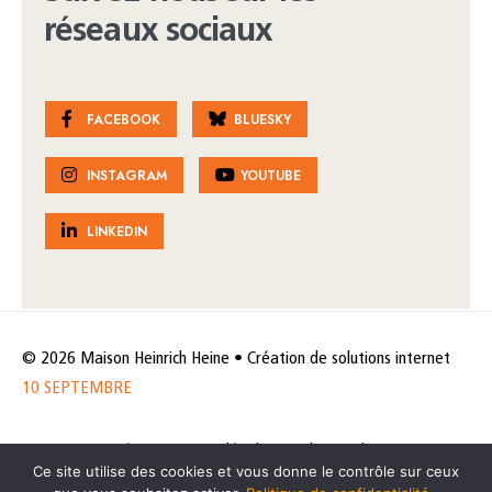
réseaux sociaux
FACEBOOK
BLUESKY
INSTAGRAM
YOUTUBE
LINKEDIN
© 2026 Maison Heinrich Heine • Création de solutions internet
10 SEPTEMBRE
Horaires et accès
Mentions légales
Politique de protection
Ce site utilise des cookies et vous donne le contrôle sur ceux
de données
Politique des cookies