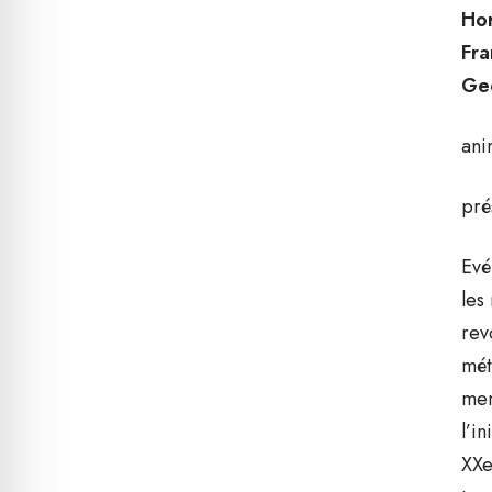
Hor
Fra
Geo
ani
pré
Evé
les
rev
mét
men
l’i
XXe