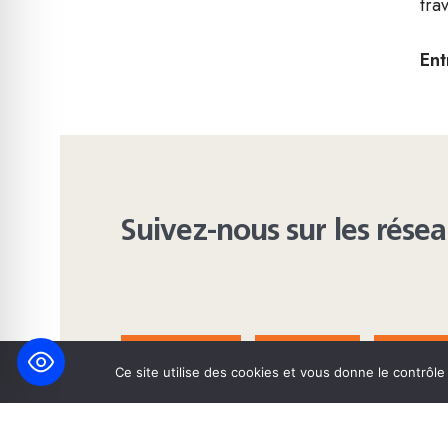
tra
Ent
Suivez-nous sur les rése
FACEBOOK
BLUESKY
INST
Ce site utilise des cookies et vous donne le contrôl