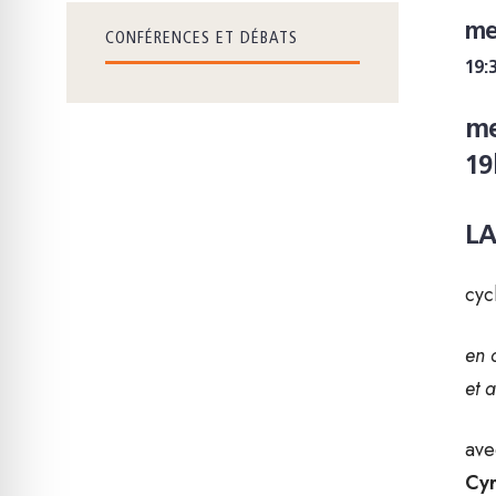
me
CONFÉRENCES ET DÉBATS
19:
me
19
LA
cyc
en 
et 
ave
Cyr