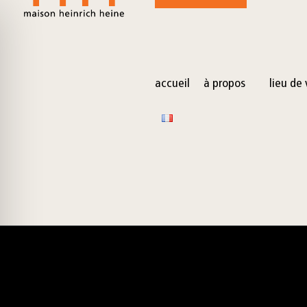
for:
Skip
to
content
accueil
à propos
lieu de 