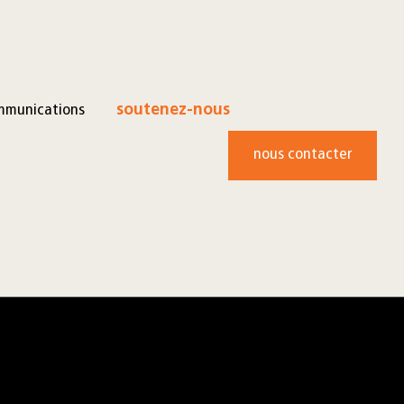
mmunications
soutenez-nous
nous contacter