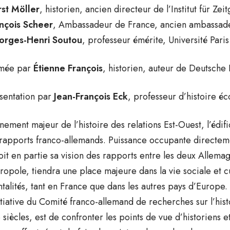
st Möller
, historien, ancien directeur de l’Institut für Ze
nçois Scheer
, Ambassadeur de France, ancien ambassad
rges-Henri Soutou
, professeur émérite, Université Paris
mée par
Étienne François
, historien, auteur de Deutsche
sentation par
Jean-François Eck
, professeur d’histoire é
nement majeur de l’histoire des relations Est-Ouest, l’édi
 rapports franco-allemands. Puissance occupante directemen
oit en partie sa vision des rapports entre les deux Allema
ropole, tiendra une place majeure dans la vie sociale et cu
talités, tant en France que dans les autres pays d’Europe.
nitiative du Comité franco-allemand de recherches sur l’his
 siècles, est de confronter les points de vue d’historiens e