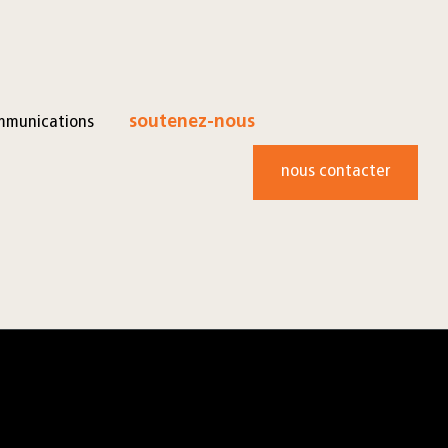
mmunications
soutenez-nous
nous contacter