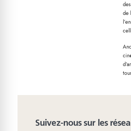
des
de 
l’e
cel
And
cin
d’a
tou
Suivez-nous sur les rése