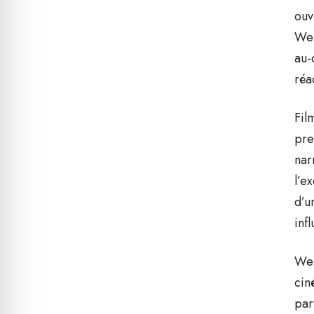
ouv
Wer
au-
réa
Fil
pre
nar
l’e
d’u
inf
Wer
cin
par