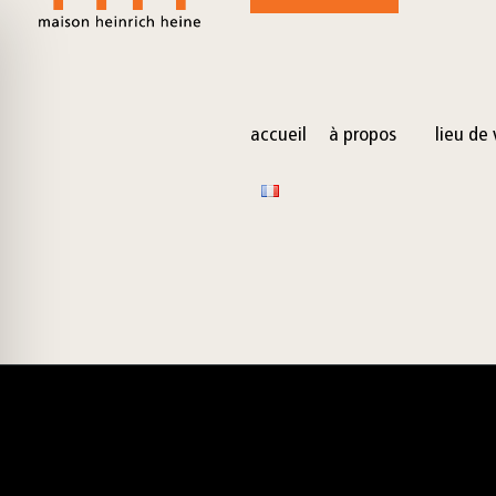
for:
Skip
to
content
accueil
à propos
lieu de 