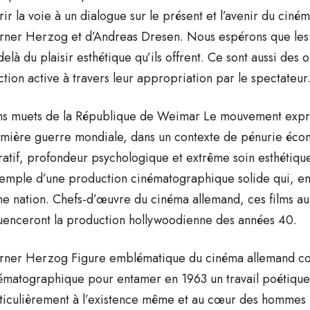
rir la voie à un dialogue sur le présent et l’avenir du ciné
ner Herzog et d’Andreas Dresen. Nous espérons que les f
delà du plaisir esthétique qu’ils offrent. Ce sont aussi des 
ction active à travers leur appropriation par le spectateur
ms muets de la République de Weimar Le mouvement expres
mière guerre mondiale, dans un contexte de pénurie écon
ratif, profondeur psychologique et extrême soin esthétique
xemple d’une production cinématographique solide qui, en c
ne nation. Chefs-d’œuvre du cinéma allemand, ces films au
luenceront la production hollywoodienne des années 40.
ner Herzog Figure emblématique du cinéma allemand co
ématographique pour entamer en 1963 un travail poétique qui
ticulièrement à l’existence même et au cœur des hommes 