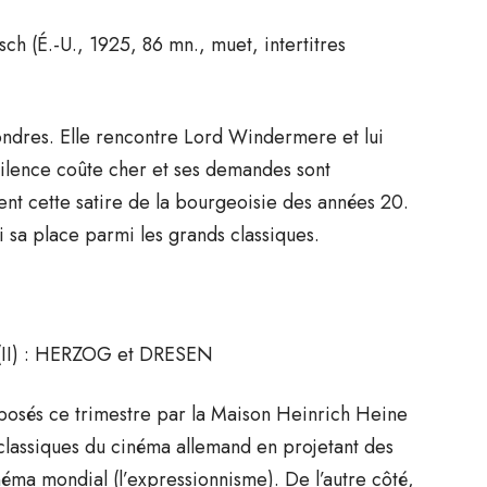
sch (É.-U., 1925, 86 mn., muet, intertitres
ndres. Elle rencontre Lord Windermere et lui
ilence coûte cher et ses demandes sont
ent cette satire de la bourgeoisie des années 20.
i sa place parmi les grands classiques.
II) : HERZOG et DRESEN
oposés ce trimestre par la Maison Heinrich Heine
s classiques du cinéma allemand en projetant des
néma mondial (l’expressionnisme). De l’autre côté,