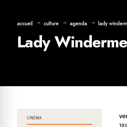
accueil
culture
agenda
lady winderm
Lady Windermer
ve
CINÉMA
19: