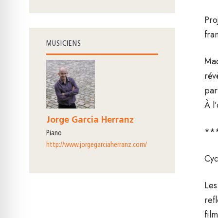
Pro
fra
MUSICIENS
Mad
rév
par
À l
Jorge Garcia Herranz
**
piano
http://www.jorgegarciaherranz.com/
Cyc
Les
ref
fil