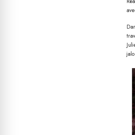
Réa
ave
Dan
tra
Jul
jal