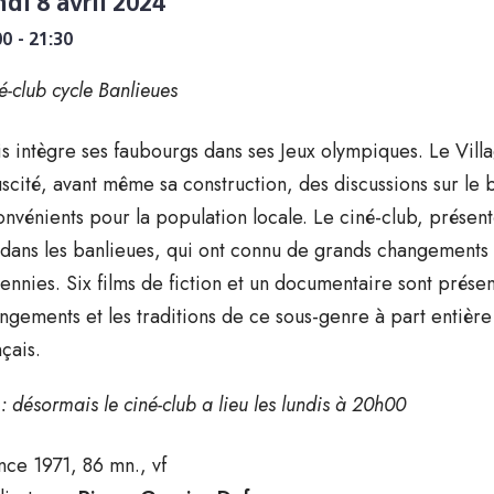
ndi 8 avril 2024
00 - 21:30
é-club cycle Banlieues
is intègre ses faubourgs dans ses Jeux olympiques. Le Villag
uscité, avant même sa construction, des discussions sur le b
onvénients pour la population locale. Le ciné-club, présen
 dans les banlieues, qui ont connu de grands changements 
ennies. Six films de fiction et un documentaire sont prése
ngements et les traditions de ce sous-genre à part entière
nçais.
: désormais le ciné-club a lieu les lundis à 20h00
nce 1971, 86 mn., vf