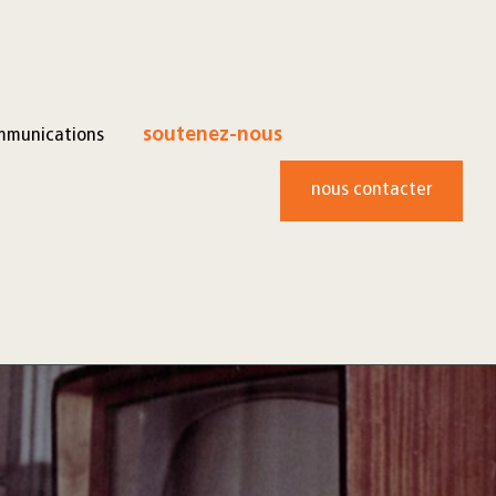
mmunications
soutenez-nous
nous contacter