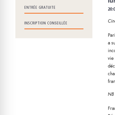
lu
ENTRÉE GRATUITE
20:
Cin
INSCRIPTION CONSEILLÉE
Par
a s
inc
vie
déc
cha
fra
NB 
Fra