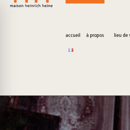
for:
Skip
to
content
accueil
à propos
lieu de 