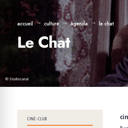
accueil
culture
agenda
le chat
Le Chat
© Studiocanal
ci
CINÉ-CLUB