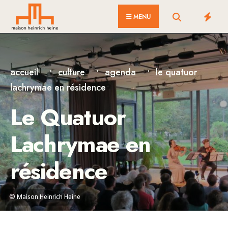
for:
Skip
MENU
to
content
accueil
culture
agenda
le quatuor
lachrymae en résidence
Le Quatuor
Lachrymae en
résidence
© Maison Heinrich Heine