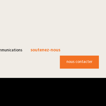
mmunications
soutenez-nous
nous contacter