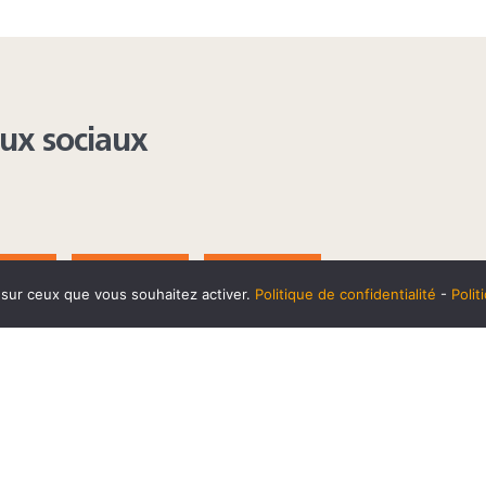
aux sociaux
AGRAM
YOUTUBE
LINKEDIN
e sur ceux que vous souhaitez activer.
Politique de confidentialité
-
Poli