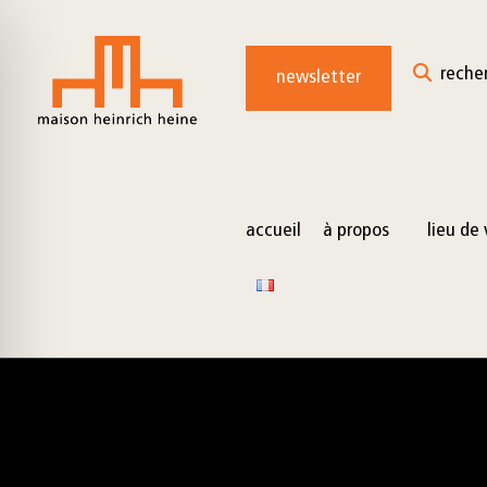
for:
Skip
to
reche
newsletter
content
accueil
à propos
lieu de 