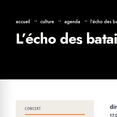
accueil
culture
agenda
l’écho des b
L’écho des bata
di
CONCERT
17: