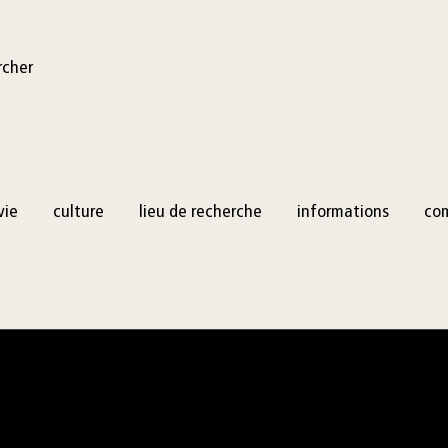
rcher
vie
culture
lieu de recherche
informations
co