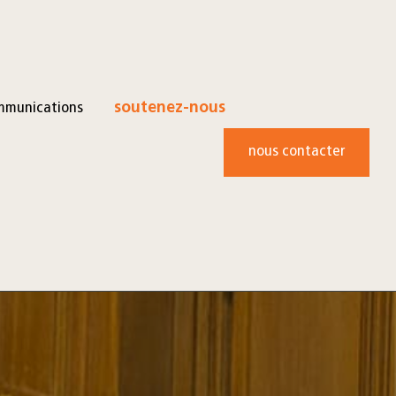
mmunications
soutenez-nous
nous contacter