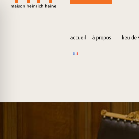
for:
Skip
to
content
accueil
à propos
lieu de 