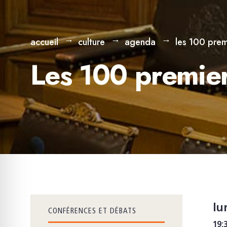
accueil
culture
agenda
les 100 prem
Les 100 premie
lu
CONFÉRENCES ET DÉBATS
19: