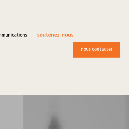
mmunications
soutenez-nous
nous contacter