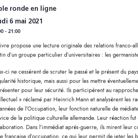
ble ronde en ligne
udi 6 mai 2021
00 - 21:00
livre propose une lecture originale des relations franco-all
tin d’un groupe particulier d’universitaires : les germaniste
x-ci ne cessèrent de scruter le passé et le présent du pay
gularité historique, mais aussi pour les mettre éventuellem
résenter pour leur sécurité. Ils participèrent au rapproch
ellectuel » réclamé par Heinrich Mann et analysèrent les ra
 années de l’Occupation, leur fonction naturelle de médiate
vice de la politique culturelle allemande. Leur réaction fut d
laboration. Dans l’immédiat après-guerre, ils mirent leur 
e française d’occupation, ce qui leur permit de jeter les b