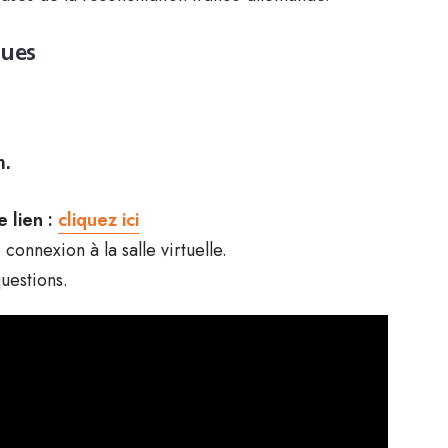
ques
m.
 lien :
cliquez ici
onnexion à la salle virtuelle.
uestions.