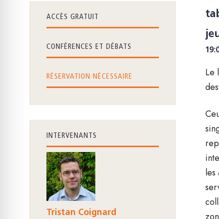
ta
ACCÈS GRATUIT
je
CONFÉRENCES ET DÉBATS
19:
Le 
RÉSERVATION NÉCESSAIRE
des
Ceu
sin
INTERVENANTS
rep
int
les
ser
col
Tristan Coignard
zon