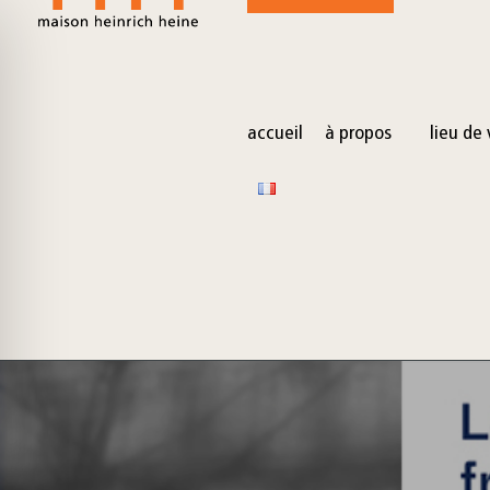
for:
Skip
to
content
accueil
à propos
lieu de 