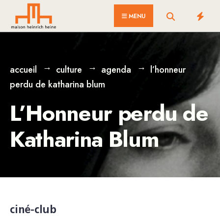
for:
Skip
MENU
to
content
accueil
culture
agenda
l’honneur
perdu de katharina blum
L’Honneur perdu de
Katharina Blum
ciné-club