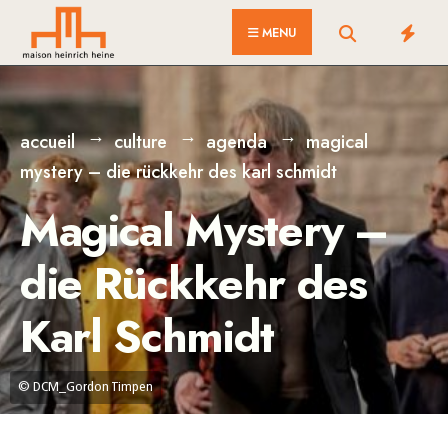
for:
Skip
MENU
to
content
accueil
culture
agenda
magical
mystery – die rückkehr des karl schmidt
Magical Mystery –
die Rückkehr des
Karl Schmidt
© DCM_Gordon Timpen