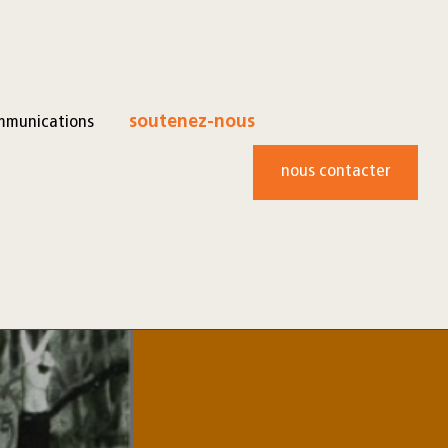
mmunications
soutenez-nous
nous contacter