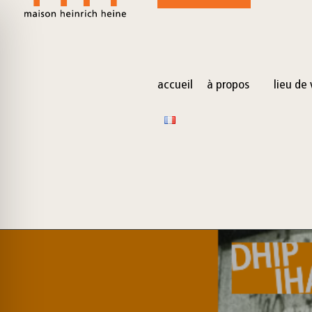
for:
Skip
to
content
accueil
à propos
lieu de 