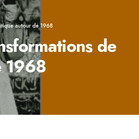
litique autour de 1968
nsformations de
de 1968