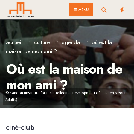
for:
Skip
MENU
to
content
accueil
culture
agenda
où est la
maison de mon ami ?
Où est la maison de
mon ami ?
© Kanoon (Institute for the Intellectual Development of Children & Young
Adults)
ciné-club