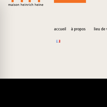
for:
Skip
to
content
accueil
à propos
lieu de 