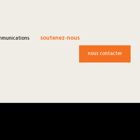
mmunications
soutenez-nous
nous contacter