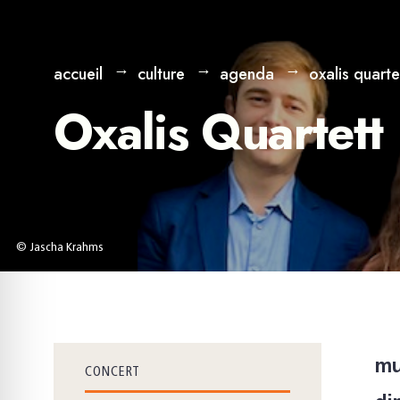
accueil
culture
agenda
oxalis quarte
Oxalis Quartett
© Jascha Krahms
mu
CONCERT