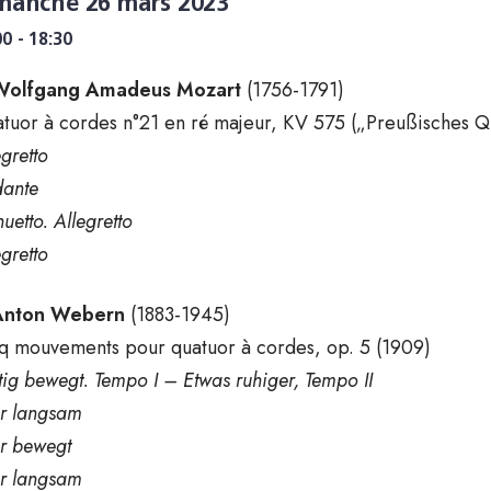
manche 26 mars 2023
00 - 18:30
Wolfgang Amadeus Mozart
(1756-1791)
tuor à cordes n°21 en ré majeur, KV 575 („Preußisches Qua
egretto
ante
uetto. Allegretto
egretto
Anton Webern
(1883-1945)
q mouvements pour quatuor à cordes, op. 5 (1909)
tig bewegt. Tempo I – Etwas ruhiger, Tempo II
r langsam
r bewegt
r langsam