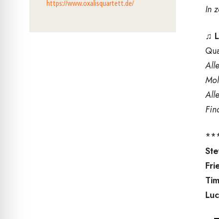
https://www.oxalisquartett.de/
In 
♫
L
Qua
All
Mol
All
Fin
**
Ste
Fri
Tim
Luc