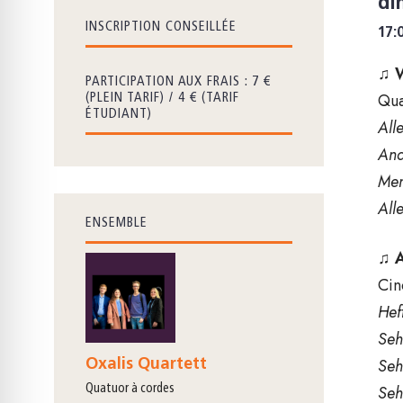
di
INSCRIPTION CONSEILLÉE
17:
♫
PARTICIPATION AUX FRAIS : 7 €
Qua
(PLEIN TARIF) / 4 € (TARIF
ÉTUDIANT)
All
And
Men
All
ENSEMBLE
♫
Cin
Hef
Seh
Seh
Oxalis Quartett
Seh
quatuor à cordes