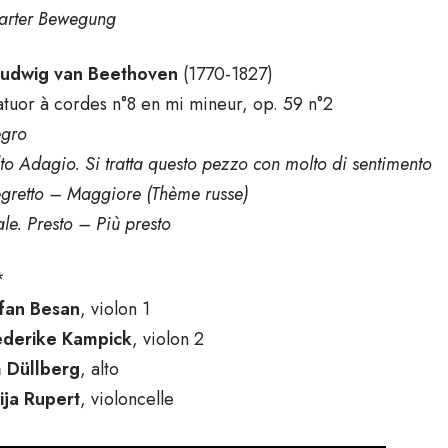
zarter Bewegung
udwig van Beethoven
(1770-1827)
tuor à cordes n°8 en mi mineur, op. 59 n°2
egro
to Adagio. Si tratta questo pezzo con molto di sentimento
egretto – Maggiore (Thème russe)
ale. Presto – Più presto
*
fan Besan
, violon 1
ederike Kampick
, violon 2
 Düllberg
, alto
ija Rupert
, violoncelle