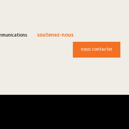
mmunications
soutenez-nous
nous contacter