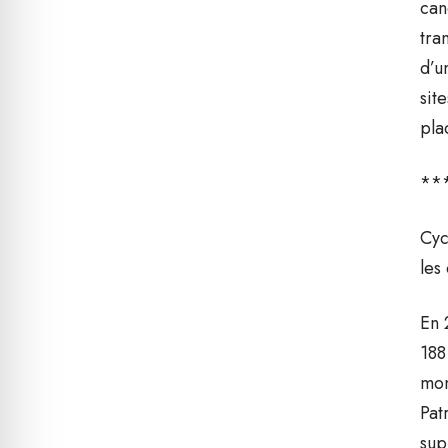
can
tra
d’u
sit
pla
**
Cyc
les
En 
188
mon
Pat
sup