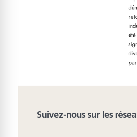
dém
ret
ind
été
sig
div
par
Suivez-nous sur les rése