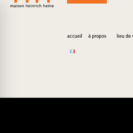
for:
Skip
to
content
accueil
à propos
lieu de 