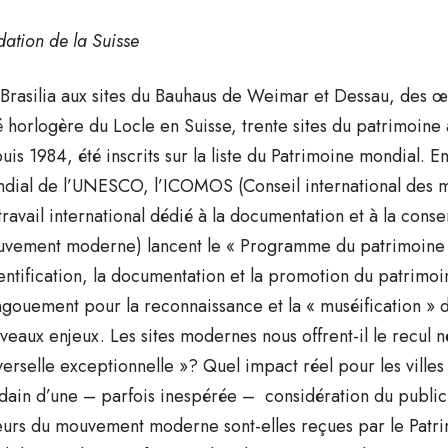
dation de la Suisse
Brasilia aux sites du Bauhaus de Weimar et Dessau, des 
é horlogère du Locle en Suisse, trente sites du patrimoine
uis 1984, été inscrits sur la liste du Patrimoine mondial. 
dial de l’UNESCO, l’ICOMOS (Conseil international des
travail international dédié à la documentation et à la cons
vement moderne) lancent le « Programme du patrimoi
dentification, la documentation et la promotion du patrimoi
ngouement pour la reconnaissance et la « muséification »
veaux enjeux. Les sites modernes nous offrent-il le recul 
verselle exceptionnelle »? Quel impact réel pour les villes et
dain d’une – parfois inespérée – considération du public
eurs du mouvement moderne sont-elles reçues par le Patri