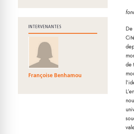
fon
INTERVENANTES
De 
Cit
dep
mon
de 
mou
Françoise Benhamou
l’i
L’e
nou
uni
sou
val