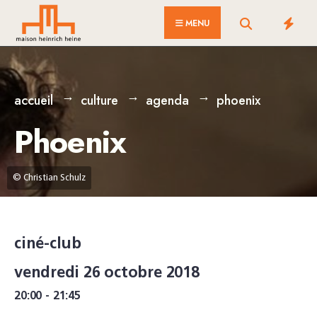
for:
Skip
MENU
to
content
accueil
culture
agenda
phoenix
Phoenix
© Christian Schulz
ciné-club
vendredi 26 octobre 2018
20:00 - 21:45