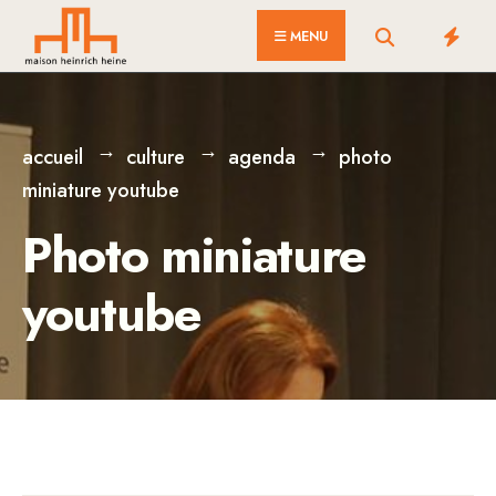
for:
Skip
MENU
to
content
accueil
culture
agenda
photo
miniature youtube
Photo miniature
youtube