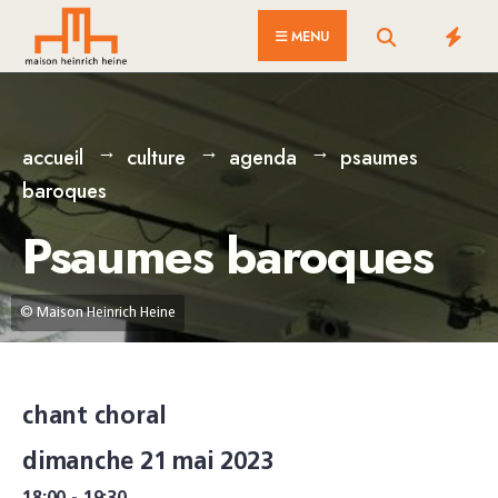
for:
Skip
MENU
to
content
accueil
culture
agenda
psaumes
baroques
Psaumes baroques
© Maison Heinrich Heine
chant choral
dimanche 21 mai 2023