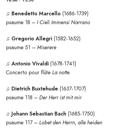
18:00 - 19:30
♫
Benedetto Marcello
(1686-1739)
psaume 18 –
I Cieli Immensi Narrano
♫
Gregorio Allegri
(1582-1652)
psaume 51 –
Miserere
♫
Antonio Vivaldi
(1678-1741)
Concerto pour flûte
La notte
♫
Dietrich Buxtehude
(1637-1707)
psaume 118 –
Der Herr ist mit mir
♫
Johann Sebastian Bach
(1685-1750)
psaume 117 –
Lobet den Herrn, alle heiden