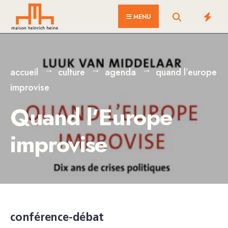
for:
Skip
MENU
to
content
accueil
culture
agenda
quand l’europe
improvise
Quand l’Europe
improvise
conférence-débat