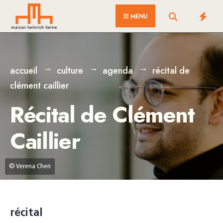
for:
Skip
MENU
to
content
accueil
culture
agenda
récital de
clément caillier
Récital de Clément
Caillier
© Verena Chen
récital