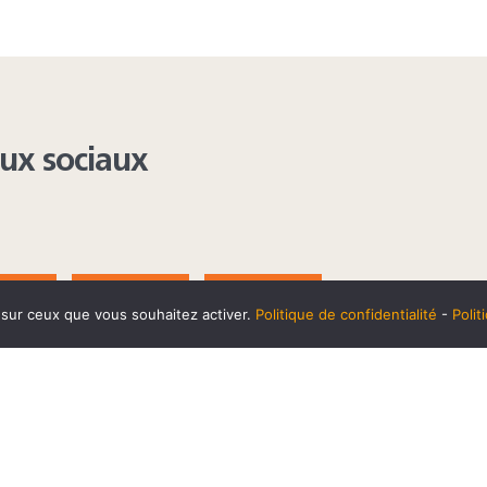
aux sociaux
AGRAM
YOUTUBE
LINKEDIN
e sur ceux que vous souhaitez activer.
Politique de confidentialité
-
Poli