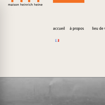
for:
Skip
to
content
accueil
à propos
lieu de 