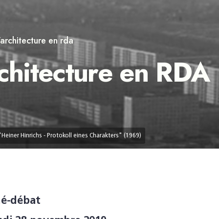
’architecture en rda
rchitecture en RDA
"Heiner Hinrichs - Protokoll eines Charakters" (1969)
né-débat