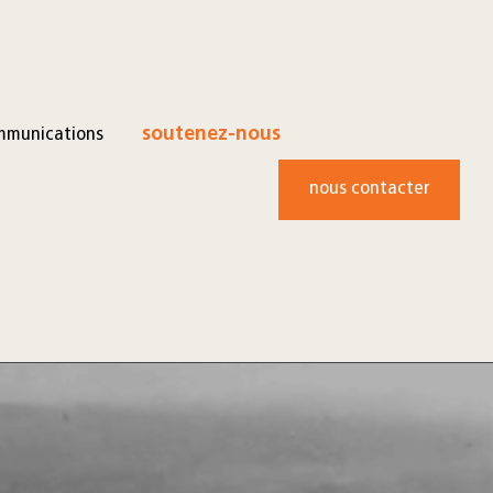
mmunications
soutenez-nous
nous contacter