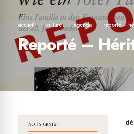
accueil
culture
agenda
reporté – hé
Reporté – Héri
dé
ACCÈS GRATUIT