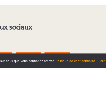
aux sociaux
AGRAM
YOUTUBE
LINKEDIN
e sur ceux que vous souhaitez activer.
Politique de confidentialité
-
Poli