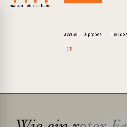
for:
Skip
to
content
accueil
à propos
lieu de 