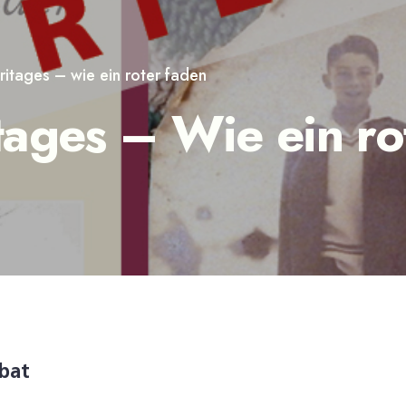
ritages – wie ein roter faden
tages – Wie ein ro
bat