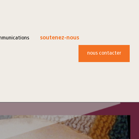
mmunications
soutenez-nous
nous contacter