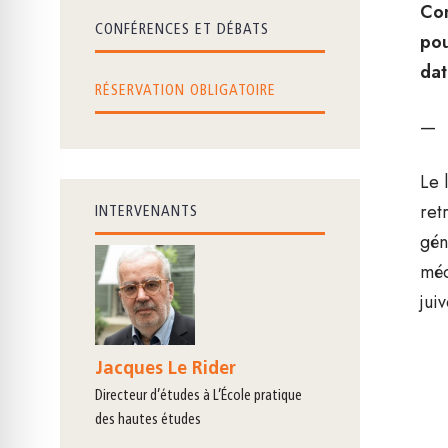
Com
CONFÉRENCES ET DÉBATS
pou
dat
RÉSERVATION OBLIGATOIRE
—
Le 
ret
INTERVENANTS
gén
méc
jui
Jacques Le Rider
directeur d’études à L’École pratique
des hautes études