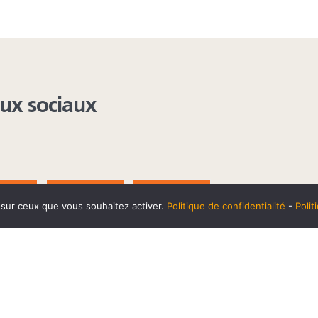
aux sociaux
AGRAM
YOUTUBE
LINKEDIN
e sur ceux que vous souhaitez activer.
Politique de confidentialité
-
Poli