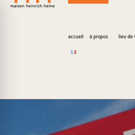
for:
Skip
to
content
accueil
à propos
lieu de 