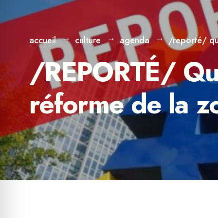
accueil
culture
agenda
/reporté/ qu
/REPORTÉ/ Quell
réforme de la z