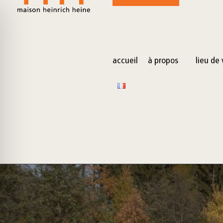
for:
Skip
to
content
accueil
à propos
lieu de 