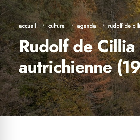
accueil
culture
agenda
rudolf de cil
Rudolf de Cillia 
autrichienne (1