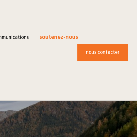
mmunications
soutenez-nous
nous contacter