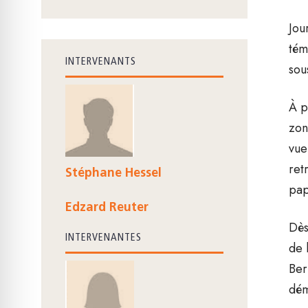
Jou
tém
INTERVENANTS
sou
À p
zon
vue
ret
Stéphane Hessel
pap
Edzard Reuter
Dès
INTERVENANTES
de 
Ber
dém