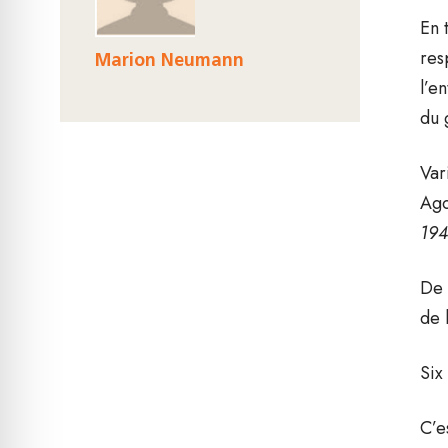
En 
res
Marion Neumann
l’e
du 
Var
Ago
194
De 
de 
Six
C’e