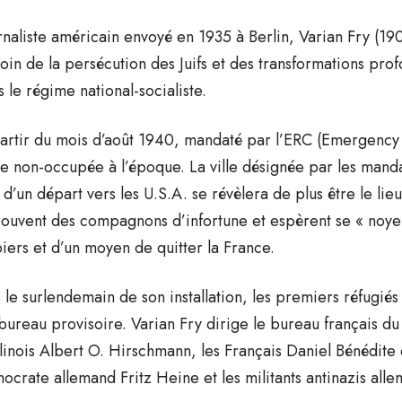
rnaliste américain envoyé en 1935 à Berlin, Varian Fry (190
oin de la persécution des Juifs et des transformations prof
s le régime national-socialiste.
artir du mois d’août 1940, mandaté par l’ERC (Emergency R
e non-occupée à l’époque. La ville désignée par les mandat
 d’un départ vers les U.S.A. se révèlera de plus être le li
rouvent des compagnons d’infortune et espèrent se « noyer
iers et d’un moyen de quitter la France.
 le surlendemain de son installation, les premiers réfugiés 
bureau provisoire. Varian Fry dirige le bureau français d
linois Albert O. Hirschmann, les Français Daniel Bénédite e
ocrate allemand Fritz Heine et les militants antinazis alle