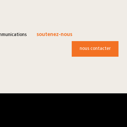
mmunications
soutenez-nous
nous contacter