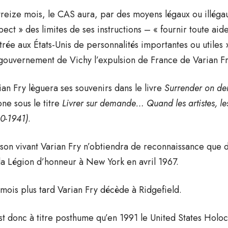
treize mois, le CAS aura, par des moyens légaux ou illégau
pect » des limites de ses instructions – « fournir toute ai
ntrée aux États-Unis de personnalités importantes ou utiles
gouvernement de Vichy l’expulsion de France de Varian Fry
ian Fry lèguera ses souvenirs dans le livre
Surrender on d
ne sous le titre
Livrer sur demande… Quand les artistes, les d
0-1941)
.
son vivant Varian Fry n’obtiendra de reconnaissance que de
la Légion d’honneur à New York en avril 1967.
 mois plus tard Varian Fry décède à Ridgefield.
st donc à titre posthume qu’en 1991 le United States Holo