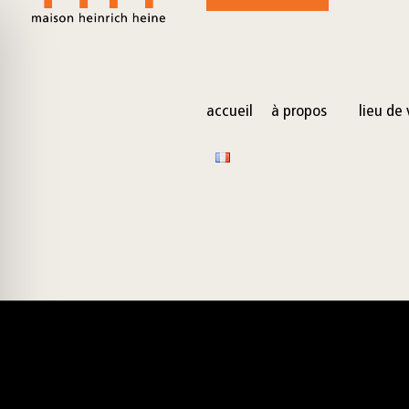
for:
Skip
to
content
accueil
à propos
lieu de 