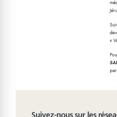
méd
Jér
Sui
dev
« V
Pou
SAN
par
Suivez-nous sur les rése