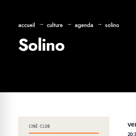
accueil
culture
agenda
solino
Solino
ve
CINÉ-CLUB
20: