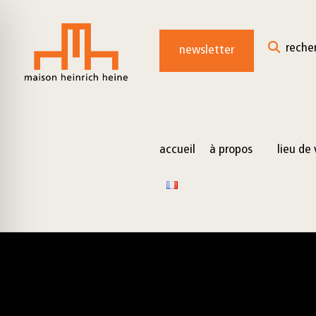
for:
Skip
to
reche
newsletter
content
accueil
à propos
lieu de 