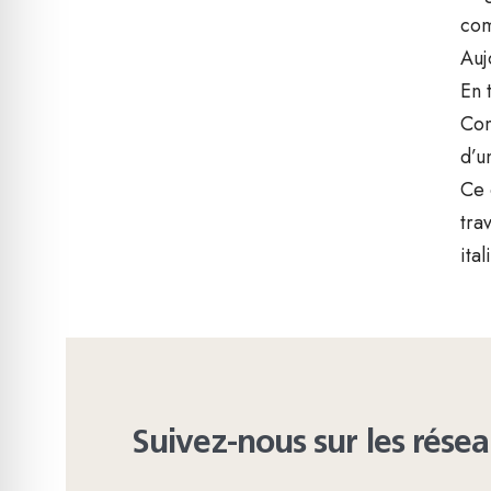
com
Auj
En 
Com
d’u
Ce 
tra
ital
Suivez-nous sur les rése