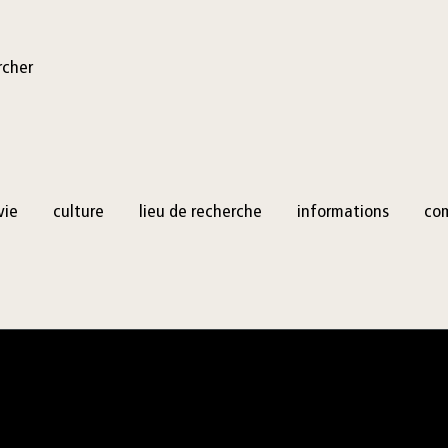
rcher
vie
culture
lieu de recherche
informations
co