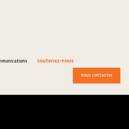
mmunications
soutenez-nous
nous contacter