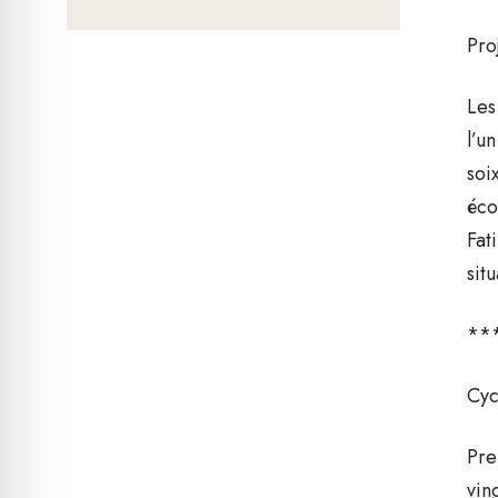
Pro
Les
l’u
soi
éco
Fat
sit
**
Cyc
Pre
vin