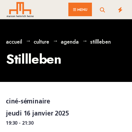
for:
Skip
MENU
to
content
accueil
culture
agenda
stillleben
Stillleben
ciné-séminaire
jeudi 16 janvier 2025
19:30 - 21:30