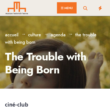
for:
Skip
MENU
to
content
accueil
culture
agenda
the trouble
with being born
The Trouble with
Being Born
ciné-club