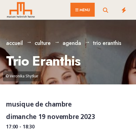
for:
Skip
MENU
to
content
accueil
culture
agenda
trio eranthis
Trio Eranthis
© Veronika Shytkar
musique de chambre
dimanche 19 novembre 2023
17:00 - 18:30