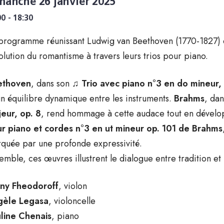
manche 26 janvier 2025
00 - 18:30
programme réunissant Ludwig van Beethoven (1770-1827) e
volution du romantisme à travers leurs trios pour piano.
ethoven
, dans son ♫
Trio avec piano n°3 en do mineur, 
un équilibre dynamique entre les instruments.
Brahms
, da
eur, op. 8
, rend hommage à cette audace tout en dévelop
r piano et cordes n°3 en ut mineur op. 101 de Brahms
quée par une profonde expressivité.
emble, ces œuvres illustrent le dialogue entre tradition 
ny Fheodoroff
, violon
gèle Legasa
, violoncelle
line Chenais
, piano