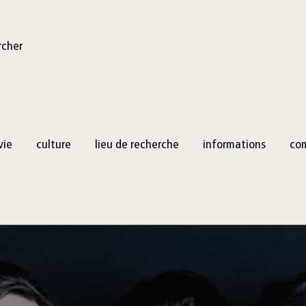
rcher
vie
culture
lieu de recherche
informations
co