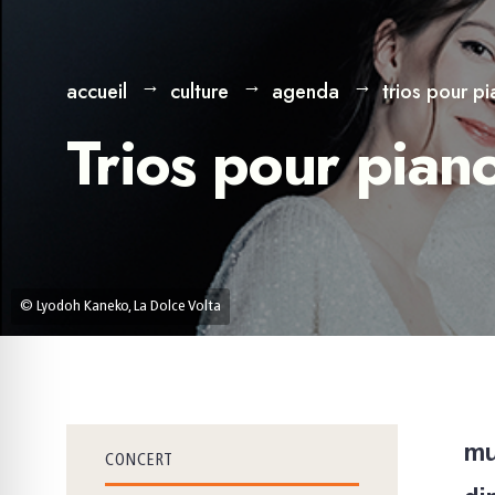
accueil
culture
agenda
trios pour pi
Trios pour piano
© Lyodoh Kaneko, La Dolce Volta
mu
CONCERT