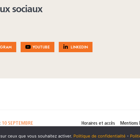
aux sociaux
AGRAM
YOUTUBE
LINKEDIN
t
10 SEPTEMBRE
Horaires et accès
Mentions 
cookies
e sur ceux que vous souhaitez activer.
Politique de confidentialité
-
Poli