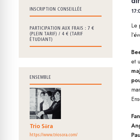
di
INSCRIPTION CONSEILLÉE
17:
Le 
PARTICIPATION AUX FRAIS : 7 €
l’é
(PLEIN TARIF) / 4 € (TARIF
ÉTUDIANT)
Be
et 
maj
ENSEMBLE
pou
mar
Ens
Fan
An
Trio Sōra
Pau
https://www.triosora.com/