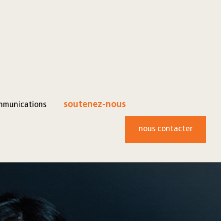
mmunications
soutenez-nous
nous contacter