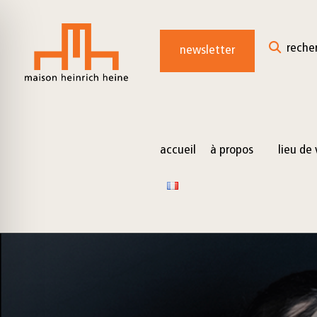
for:
Skip
to
reche
newsletter
content
accueil
à propos
lieu de 