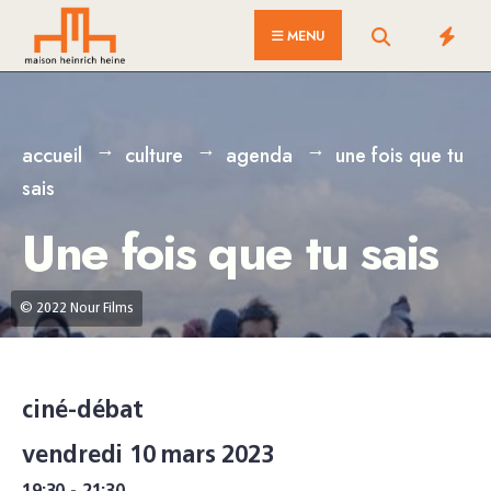
for:
Skip
MENU
to
content
accueil
culture
agenda
une fois que tu
sais
Une fois que tu sais
© 2022 Nour Films
ciné-débat
vendredi 10 mars 2023