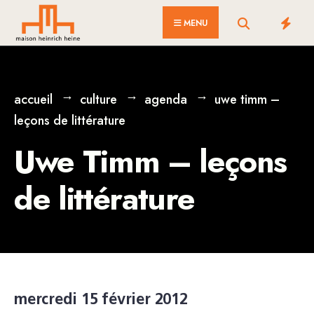
for:
Skip
MENU
to
content
accueil
culture
agenda
uwe timm –
leçons de littérature
Uwe Timm – leçons
de littérature
mercredi 15 février 2012