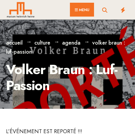
for:
Skip
MENU
to
content
accueil
culture
agenda
volker braun :
luf-passion
Volker Braun : Luf-
Passion
L’ÉVÉNEMENT EST REPORTÉ !!!