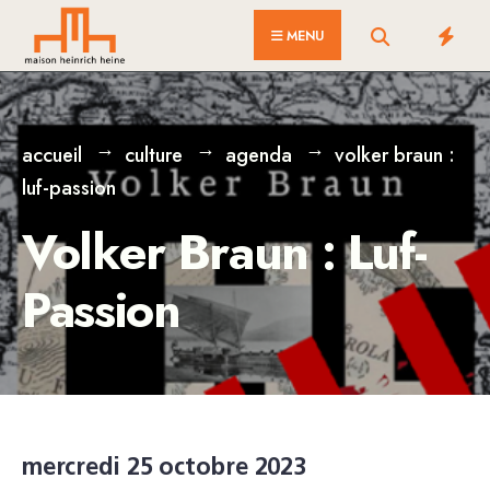
for:
Skip
MENU
to
content
accueil
culture
agenda
volker braun :
luf-passion
Volker Braun : Luf-
Passion
mercredi 25 octobre 2023