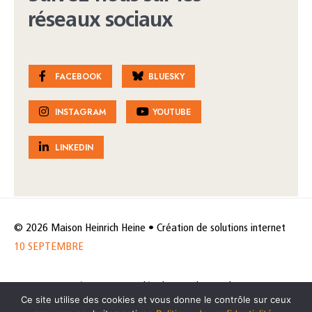
réseaux sociaux
FACEBOOK
BLUESKY
INSTAGRAM
YOUTUBE
LINKEDIN
© 2026 Maison Heinrich Heine • Création de solutions internet
10 SEPTEMBRE
Horaires et accès
Mentions légales
Politique de protection
Ce site utilise des cookies et vous donne le contrôle sur ceux
de données
Politique des cookies