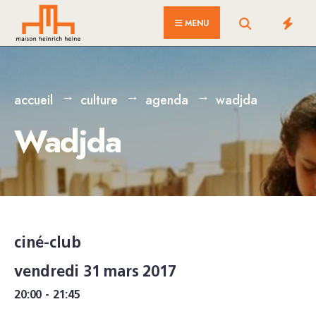
for:
Skip
MENU
to
content
accueil
culture
agenda
wadjda
Wadjda
ciné-club
vendredi 31 mars 2017
20:00 - 21:45