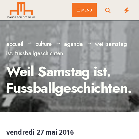
for:
Skip
MENU
to
content
accueil
culture
agenda
weil samstag
ist. fussballgeschichten.
Weil Samstag ist.
Fussballgeschichten.
vendredi 27 mai 2016