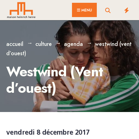
for:
Skip
MENU
to
content
accueil
culture
agenda
westwind (vent
d’ouest)
Westwind (Vent
d’ouest)
vendredi 8 décembre 2017