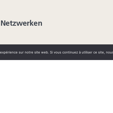
en Netzwerken
 expérience sur notre site web. Si vous continuez à utiliser ce site, no
AGRAM
YOUTUBE
LINKEDIN