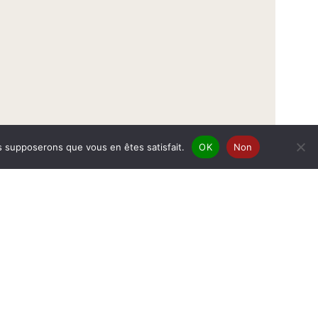
us supposerons que vous en êtes satisfait.
OK
Non