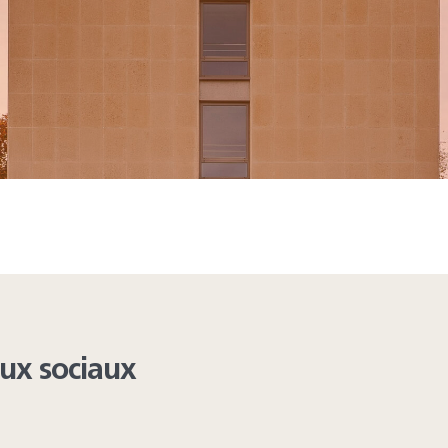
ing from these lists...
aux sociaux