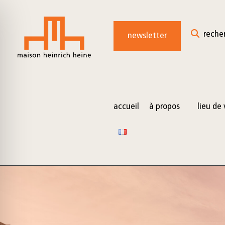
for:
Skip
to
reche
newsletter
content
accueil
à propos
lieu de 