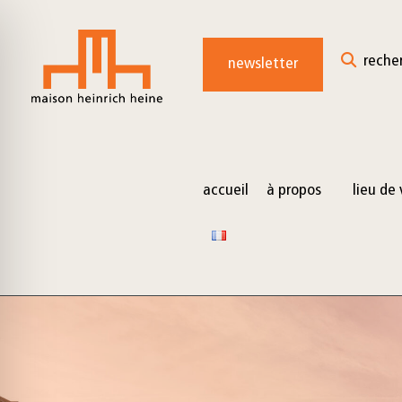
for:
Skip
to
reche
newsletter
content
accueil
à propos
lieu de 