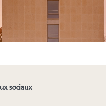
ing from these lists...
aux sociaux