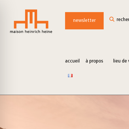
for:
Skip
to
reche
newsletter
content
accueil
à propos
lieu de 