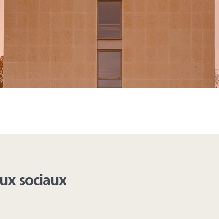
ing from these lists...
aux sociaux