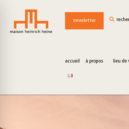
for:
Skip
to
reche
newsletter
content
accueil
à propos
lieu de 