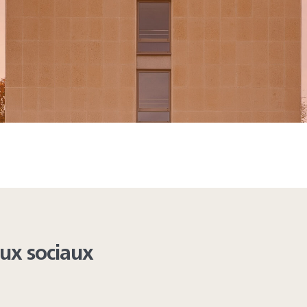
ing from these lists...
aux sociaux