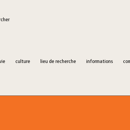
rcher
vie
culture
lieu de recherche
informations
co