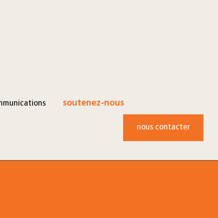
mmunications
soutenez-nous
nous contacter