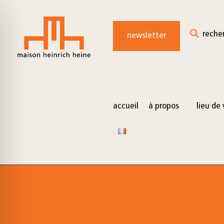
for:
Skip
to
reche
newsletter
content
accueil
à propos
lieu de 